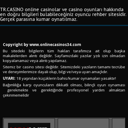
TR.CASINO online casinolar ve casino oyunları hakkında
en doğru bilgileri bulabileceğiniz oyuncu rehber sitesidir.
Gerçek parasına kumar oynatılmaz.
Copyright by www.onlinecasinos34.com
Bu sitedeki bilgilerin tüm hakları tarafımıza ait olup başka
makalelerden alıntı değildir. Sayfamızdaki yazılar yzılı izin olmadan
kopyalanamaz veya alıntı yapılamaz.
Sitemiz bir casino sitesi değildir. Sitemizdeki yazıların tamamı tecrübe
ve deneyimlerimize dayalı olup, bilgi ve/veya uyarı amaçlıdır.
UYARI:
18 yaşından küçüklerin bahis/kumar oynamaları yasaktır!
Bağımlılığa karşı oyuncuların dikkatli olması, bilinçli oyun oynaması
gerekmekte ve gerektiğinde profesyonel yardım almaktan
çekinmemelidir
.