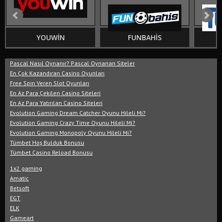
YOUWIN
FUNBAHIS
Pascal Nasıl Oynanır? Pascal Oynanan Siteler
En Çok Kazandıran Casino Oyunları
Free Spin Veren Slot Oyunları
En Az Para Çekilen Casino Siteleri
En Az Para Yatırılan Casino Siteleri
Evolution Gaming Dream Catcher Oyunu Hileli Mi?
Evolution Gaming Crazy Time Oyunu Hileli Mi?
Evolution Gaming Monopoly Oyunu Hileli Mi?
Tümbet Hoş Bulduk Bonusu
Tümbet Casino Reload Bonusu
1x2 gaming
Amatic
Betsoft
EGT
ELK
Gameart