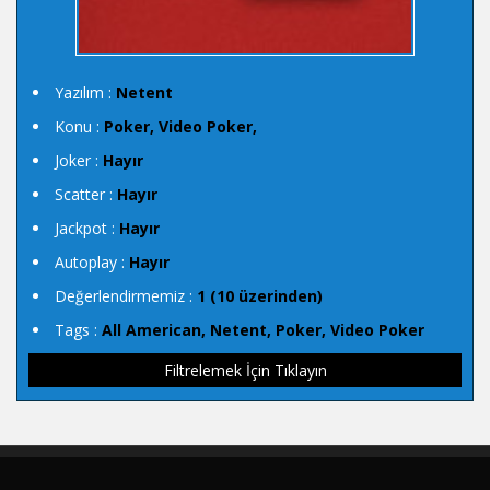
Yazılım :
Netent
Konu :
Poker
,
Video Poker,
Joker :
Hayır
Scatter :
Hayır
Jackpot :
Hayır
Autoplay :
Hayır
Değerlendirmemiz :
1 (10 üzerinden)
Tags :
All American
,
Netent
,
Poker
,
Video Poker
Filtrelemek İçin Tıklayın