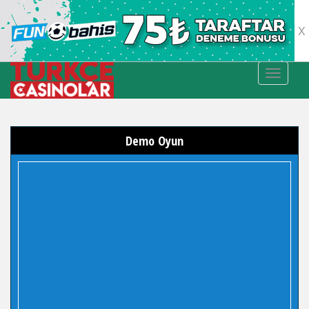
X
TOGGLE
Demo Oyun