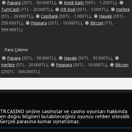
Papara
(20TL - 50.000TL)
,
Kredi Kartı
(50TL - 1.250TL)
,
TumCash
(1TL - 20.000TL)
,
QR Kod
(20TL - 5.000TL)
,
mefete
(5TL - 20.000TL)
,
CepBank
(50TL - 1.000TL)
,
Havale
(20TL -
250.000TL)
,
Peppara
(20TL - 10.000TL)
,
Bitcoin
(1TL -
999.999TL)
Para Çekme:
Papara
(20TL - 50.000TL)
,
Havale
(50TL - 50.000TL)
,
mefete
(5TL - 20.000TL)
,
Peppara
(20TL - 10.000TL)
,
Bitcoin
(250TL - 500.000TL)
TR.CASINO online casinolar ve casino oyunları hakkında
en doğru bilgileri bulabileceğiniz oyuncu rehber sitesidir.
Gerçek parasına kumar oynatılmaz.