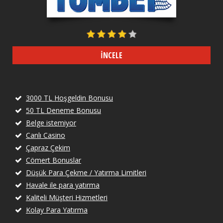
İNCELE
3000 TL Hoşgeldin Bonusu
50 TL Deneme Bonusu
Belge istemiyor
Canlı Casino
Çapraz Çekim
Cömert Bonuslar
Düşük Para Çekme / Yatırma Limitleri
Havale ile para yatırma
Kaliteli Müşteri Hizmetleri
Kolay Para Yatırma