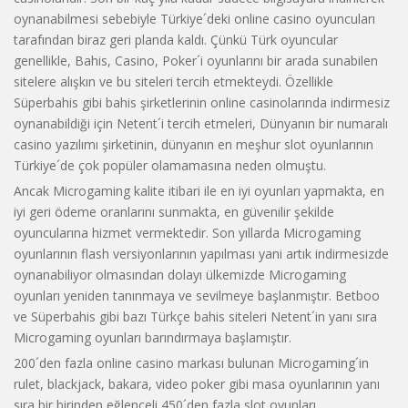
oynanabilmesi sebebiyle Türkiye´deki online casino oyuncuları
tarafından biraz geri planda kaldı. Çünkü Türk oyuncular
genellikle, Bahis, Casino, Poker´i oyunlarını bir arada sunabilen
sitelere alışkın ve bu siteleri tercih etmekteydi. Özellikle
Süperbahis gibi bahis şirketlerinin online casinolarında indirmesiz
oynanabildiği için Netent´i tercih etmeleri, Dünyanın bir numaralı
casino yazılımı şirketinin, dünyanın en meşhur slot oyunlarının
Türkiye´de çok popüler olamamasına neden olmuştu.
Ancak Microgaming kalite itibari ile en iyi oyunları yapmakta, en
iyi geri ödeme oranlarını sunmakta, en güvenilir şekilde
oyuncularına hizmet vermektedir. Son yıllarda Microgaming
oyunlarının flash versiyonlarının yapılması yani artık indirmesizde
oynanabiliyor olmasından dolayı ülkemizde Microgaming
oyunları yeniden tanınmaya ve sevilmeye başlanmıştır. Betboo
ve Süperbahis gibi bazı Türkçe bahis siteleri Netent´in yanı sıra
Microgaming oyunları barındırmaya başlamıştır.
200´den fazla online casino markası bulunan Microgaming´in
rulet, blackjack, bakara, video poker gibi masa oyunlarının yanı
sıra bir birinden eğlenceli 450´den fazla slot oyunları