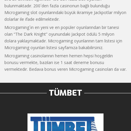
bulunmaktadır. 200´den fazla casinonun bağlı bulunduğu
Microgaming slot oyunlarındaki büyük ikramiye Jackpotlar milyon
dolarlar ile ifade edilmektedir.
Microgaming´in en yeni ve en popüler oyunlarından bir tanesi
olan “The Dark Knight” oyunundaki Jackpot ödülü 5 milyon
dolara yaklaşmaktadır. Microgaming oyunlarının tam listesi için
Microgaming oyunları listesi sayfamıza bakabilirsiniz.
Microgaming casinolarının hemen hemen hepsi hoşgeldin
bonusu vermekte, bazıları ise 1 saat deneme bonusu
vermektedir. Bedava bonus veren Microgaming casinoları da var.
TÜMBET