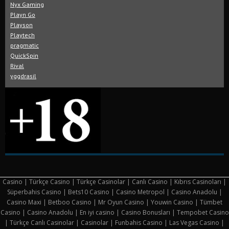
Nyx Gaming
Playn Go
Playson
Playtech
pragmatic
QuickSpin
Rival
yggdrasil
Casino | Türkçe Casino | Türkçe Casinolar | Canlı Casino | Kıbrıs Casinoları |
Süperbahis Casino | Bets10 Casino | Casino Metropol | Casino Anadolu |
Casino Maxi | Betboo Casino | Mr Oyun Casino | Youwin Casino | Tümbet
Casino | Casino Anadolu | En iyi casino | Casino Bonusları | Tempobet Casino
| Türkçe Canlı Casinolar | Casinolar | Funbahis Casino | Las Vegas Casino |