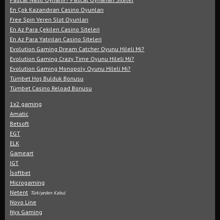
En Çok Kazandıran Casino Oyunları
Free Spin Veren Slot Oyunları
En Az Para Çekilen Casino Siteleri
En Az Para Yatırılan Casino Siteleri
Evolution Gaming Dream Catcher Oyunu Hileli Mi?
Evolution Gaming Crazy Time Oyunu Hileli Mi?
Evolution Gaming Monopoly Oyunu Hileli Mi?
Tümbet Hoş Bulduk Bonusu
Tümbet Casino Reload Bonusu
1x2 gaming
Amatic
Betsoft
EGT
ELK
Gameart
IGT
İsoftbet
Microgaming
Netent
Türkiyeden Kabul
Novo Line
Nyx Gaming