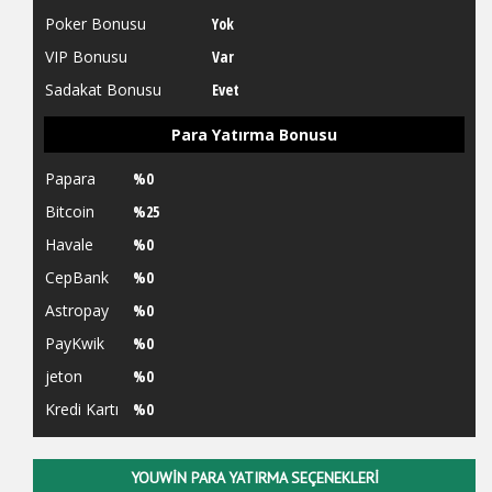
Poker Bonusu
Yok
VIP Bonusu
Var
Sadakat Bonusu
Evet
Para Yatırma Bonusu
Papara
%0
Bitcoin
%25
Havale
%0
CepBank
%0
Astropay
%0
PayKwik
%0
jeton
%0
Kredi Kartı
%0
YOUWIN PARA YATIRMA SEÇENEKLERI