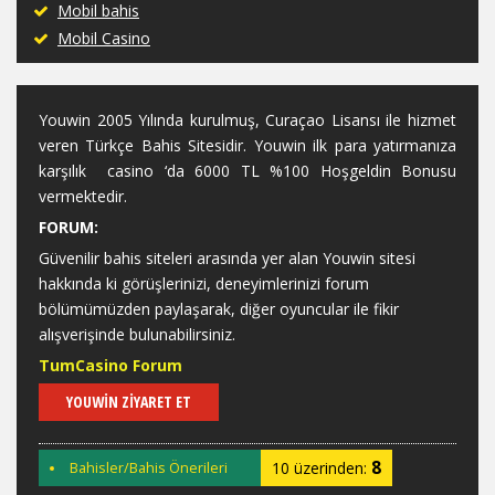
Mobil bahis
Mobil Casino
Youwin 2005 Yılında kurulmuş, Curaçao Lisansı ile hizmet
veren Türkçe Bahis Sitesidir. Youwin ilk para yatırmanıza
karşılık casino ‘da 6000 TL %100 Hoşgeldin Bonusu
vermektedir.
FORUM:
Güvenilir bahis siteleri arasında yer alan Youwin sitesi
hakkında ki görüşlerinizi, deneyimlerinizi forum
bölümümüzden paylaşarak, diğer oyuncular ile fikir
alışverişinde bulunabilirsiniz.
TumCasino Forum
YOUWIN ZİYARET ET
8
10 üzerinden:
Bahisler/Bahis Önerileri