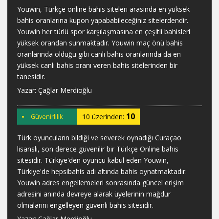
Youwin, Türkçe online bahis siteleri arasında en yüksek
bahis oranlarına kupon yapababileceğiniz sitelerdendir.
Youwin her türlü spor karşılaşmasına en çeşitli bahisleri
yüksek orandan sunmaktadır. Youwin maç önü bahis
oranlarında olduğu gibi canlı bahis oranlarında da en
yüksek canlı bahis oranı veren bahis sitelerinden bir
tanesidir.
Yazar:
Çağlar Merdioğlu
10
10 üzerinden:
Güvenirlilik
Türk oyuncuların bildiği ve severek oynadığı Curaçao
lisanslı, son derece güvenilir bir Türkçe Online bahis
sitesidir. Türkiye'den oyuncu kabul eden Youwin,
Türkiye'de hepsibahis adı altında bahis oynatmaktadır.
Youwin adres engellemeleri sonrasında güncel erişim
adresini anında devreye alarak üyelerinin mağdur
olmalarını engelleyen güvenli bahis sitesidir.
Yazar:
Çağlar Merdioğlu