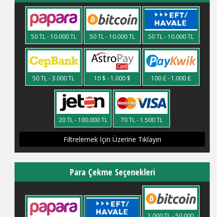
50 TL - 10.000 TL
50 TL - 10.000 TL
50 TL - 10.000 TL
50 TL - 3.000 TL
10 $ - 1.000 $
100 £ - 1.000 £
20 TL - 100.000 TL
70 TL - 1.500 TL
Filtrelemek İçin Üzerine Tıklayın
Para Çekme Seçenekleri
1.000 TL - 50.000