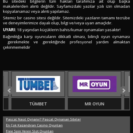
Bu sitedeki bilgilerin tüm hakları tarafımıza ait olup başka
makalelerden alıntı değildir. Sayfamızdaki yazılar yzılı izin olmadan
kopyalanamaz veya alıntı yapılamaz.
Sitemiz bir casino sitesi değildir. Sitemizdeki yazıların tamamı tecrübe
ve deneyimlerimize dayalı olup, bilgi ve/veya uyarı amaçlıdır.
UYARI:
18 yaşından küçüklerin bahis/kumar oynamaları yasaktır!
Bağımlılığa karşı oyuncuların dikkatli olması, bilinçli oyun oynaması
gerekmekte ve gerektiğinde profesyonel yardım almaktan
çekinmemelidir
.
TÜMBET
MR OYUN
Pascal Nasıl Oynanır? Pascal Oynanan Siteler
En Çok Kazandıran Casino Oyunları
Free Spin Veren Slot Oyunları