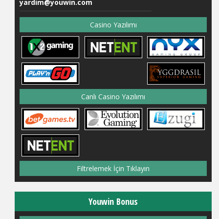
yardim@youwin.com
Casino Yazılımı
Canlı Casino Yazılımı
Filtrelemek İçin Tıklayın
Youwin Bonus