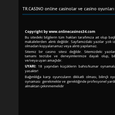
TR.CASINO online casinolar ve casino oyunları 
Copyright by www.onlinecasinos34.com
Bu sitedeki bilgilerin tüm hakları tarafımıza ait olup ba
makalelerden alıntı değildir. Sayfamızdaki yazılar yzılı i
olmadan kopyalanamaz veya alıntı yapılamaz.
Sitemiz bir casino sitesi değildir. Sitemizdeki yazılar
MBET
MR OYUN
1XBET
tamamı tecrübe ve deneyimlerimize dayalı olup, bil
ve/veya uyarı amaçlıdır.
UYARI:
18 yaşından küçüklerin bahis/kumar oynamala
yasaktır!
Bağımlılığa karşı oyuncuların dikkatli olması, bilinçli o
oynaması gerekmekte ve gerektiğinde profesyonel yard
almaktan çekinmemelidir
.