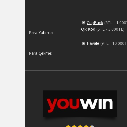
CepBank
(5TL - 1.000
QR Kod
(5TL - 3.000TL)
,
Para Yatırma:
Havale
(9TL - 10.000T
Para Çekme: