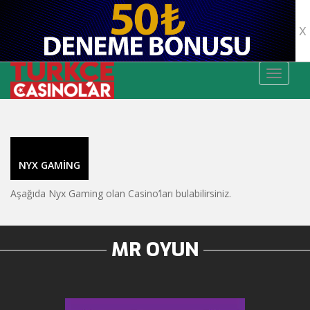
X
TOGGLE
NYX GAMING
Aşağıda Nyx Gaming olan Casino’ları bulabilirsiniz.
MR OYUN