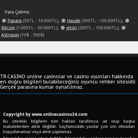
Para Çekme:
Papara
(50TL - 10.000TL)
,
Havale
(300TL - 100.000TL)
,
Bitcoin
(1.000TL - 50.000TL)
,
jeton
(200TL - 100.000TL)
,
Astropay
(10$ - 500$)
TR.CASINO online casinolar ve casino oyunları hakkında
en doğru bilgileri bulabileceğiniz oyuncu rehber sitesidir.
Gerçek parasına kumar oynatılmaz.
Copyright by www.onlinecasinos34.com
Bu sitedeki bilgilerin tüm hakları tarafımıza ait olup başka
makalelerden alıntı değildir. Sayfamızdaki yazılar yzılı izin olmadan
kopyalanamaz veya alıntı yapılamaz.