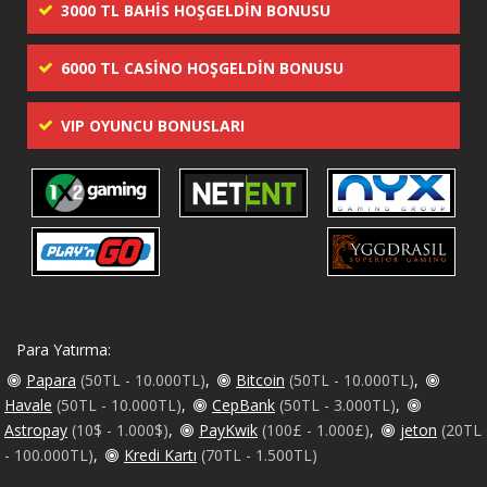
3000 TL BAHIS HOŞGELDIN BONUSU
6000 TL CASINO HOŞGELDIN BONUSU
VIP OYUNCU BONUSLARI
Para Yatırma:
Papara
(50TL - 10.000TL)
,
Bitcoin
(50TL - 10.000TL)
,
Havale
(50TL - 10.000TL)
,
CepBank
(50TL - 3.000TL)
,
Astropay
(10$ - 1.000$)
,
PayKwik
(100£ - 1.000£)
,
jeton
(20TL
- 100.000TL)
,
Kredi Kartı
(70TL - 1.500TL)