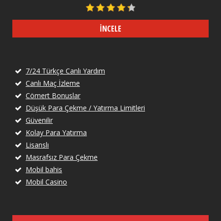
İNCELE
7/24 Türkçe Canlı Yardım
Canlı Maç İzleme
Cömert Bonuslar
Düşük Para Çekme / Yatırma Limitleri
Güvenilir
Kolay Para Yatırma
Lisanslı
Masrafsız Para Çekme
Mobil bahis
Mobil Casino