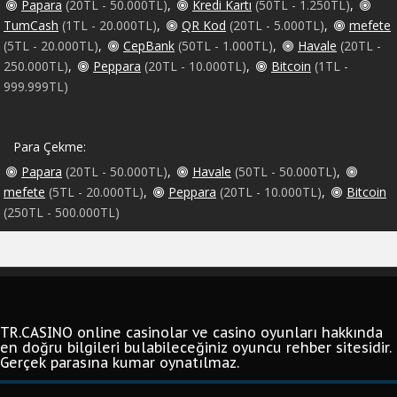
Papara
(20TL - 50.000TL)
,
Kredi Kartı
(50TL - 1.250TL)
,
TumCash
(1TL - 20.000TL)
,
QR Kod
(20TL - 5.000TL)
,
mefete
(5TL - 20.000TL)
,
CepBank
(50TL - 1.000TL)
,
Havale
(20TL -
250.000TL)
,
Peppara
(20TL - 10.000TL)
,
Bitcoin
(1TL -
999.999TL)
Para Çekme:
Papara
(20TL - 50.000TL)
,
Havale
(50TL - 50.000TL)
,
mefete
(5TL - 20.000TL)
,
Peppara
(20TL - 10.000TL)
,
Bitcoin
(250TL - 500.000TL)
TR.CASINO online casinolar ve casino oyunları hakkında
en doğru bilgileri bulabileceğiniz oyuncu rehber sitesidir.
Gerçek parasına kumar oynatılmaz.