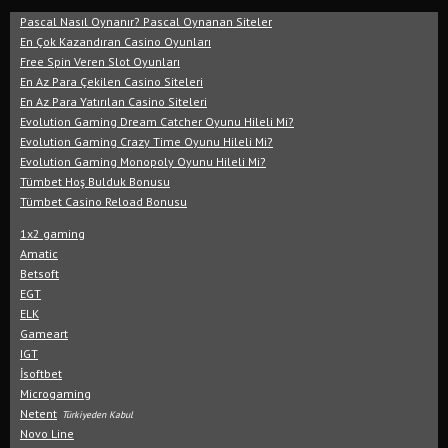
Pascal Nasıl Oynanır? Pascal Oynanan Siteler
En Çok Kazandıran Casino Oyunları
Free Spin Veren Slot Oyunları
En Az Para Çekilen Casino Siteleri
En Az Para Yatırılan Casino Siteleri
Evolution Gaming Dream Catcher Oyunu Hileli Mi?
Evolution Gaming Crazy Time Oyunu Hileli Mi?
Evolution Gaming Monopoly Oyunu Hileli Mi?
Tümbet Hoş Bulduk Bonusu
Tümbet Casino Reload Bonusu
1x2 gaming
Amatic
Betsoft
EGT
ELK
Gameart
IGT
İsoftbet
Microgaming
Netent
Türkiyeden Kabul
Novo Line