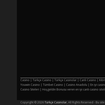
Casino | Türkçe Casino | Türkçe Casinolar | Canlı Casino | Kı
Youwin Casino | Tümbet Casino | Casino Anadolu | En iyi casin
Casino Siteleri | Hoşgeldin Bonusu veren en iyi canlı casino sit
Copyright © 2026
Türkçe Casinolar
, All Rights Reserved - Bu sit