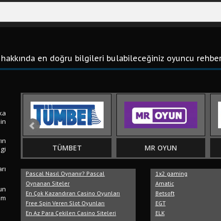
hakkında en doğru bilgileri bulabileceğiniz oyuncu rehber
şka
zin
ın
TÜMBET
MR OYUN
gi
rı
Pascal Nasıl Oynanır? Pascal
1x2 gaming
Oynanan Siteler
Amatic
yun
En Çok Kazandıran Casino Oyunları
Betsoft
ım
Free Spin Veren Slot Oyunları
EGT
En Az Para Çekilen Casino Siteleri
ELK