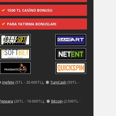
1500 TL CASINO BONUSU
PARA YATIRMA BONUSLARI
mefete
(5TL - 20.000TL)
,
TumCash
(50TL -
Peppara
(20TL - 10.000TL)
,
Bitcoin
(2.500TL -