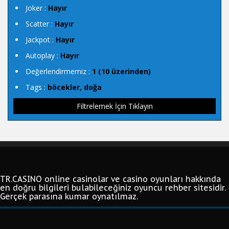
Joker :
Hayır
Scatter :
Hayır
Jackpot :
Hayır
Autoplay :
Hayır
Değerlendirmemiz :
1 (10 üzerinden)
Tags :
böcekler
,
doğa
Filtrelemek İçin Tıklayın
TR.CASINO online casinolar ve casino oyunları hakkında
en doğru bilgileri bulabileceğiniz oyuncu rehber sitesidir.
Gerçek parasına kumar oynatılmaz.