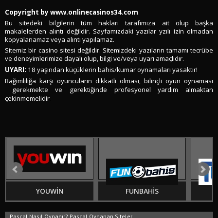
Copyright by www.onlinecasinos34.com
Bu sitedeki bilgilerin tüm hakları tarafımıza ait olup başka
makalelerden alıntı değildir. Sayfamızdaki yazılar yzılı izin olmadan
kopyalanamaz veya alıntı yapılamaz.
Sitemiz bir casino sitesi değildir. Sitemizdeki yazıların tamamı tecrübe
ve deneyimlerimize dayalı olup, bilgi ve/veya uyarı amaçlıdır.
UYARI:
18 yaşından küçüklerin bahis/kumar oynamaları yasaktır!
Bağımlılığa karşı oyuncuların dikkatli olması, bilinçli oyun oynaması
gerekmekte ve gerektiğinde profesyonel yardım almaktan
çekinmemelidir
.
YOUWIN
FUNBAHIS
Pascal Nasıl Oynanır? Pascal Oynanan Siteler