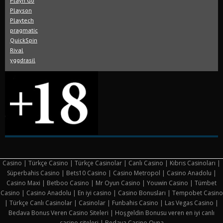
Playn Go
Playson
Playtech
pragmatic
QuickSpin
Rival
yggdrasil
Casino | Türkçe Casino | Türkçe Casinolar | Canlı Casino | Kıbrıs Casinoları |
Süperbahis Casino | Bets10 Casino | Casino Metropol | Casino Anadolu |
Casino Maxi | Betboo Casino | Mr Oyun Casino | Youwin Casino | Tümbet
Casino | Casino Anadolu | En iyi casino | Casino Bonusları | Tempobet Casino
| Türkçe Canlı Casinolar | Casinolar | Funbahis Casino | Las Vegas Casino |
Bedava Bonus Veren Casino Siteleri | Hoşgeldin Bonusu veren en iyi canlı
casino siteleri | Bedava Casino Oyna