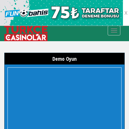
X
TOGGLE
Demo Oyun