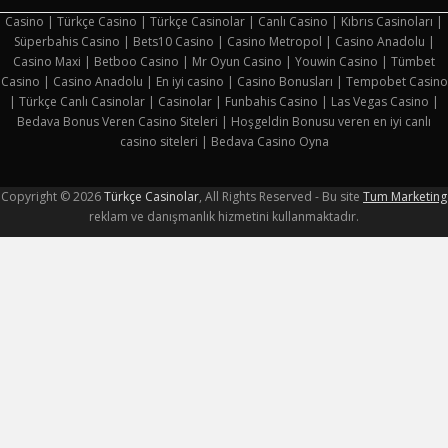
Casino | Türkçe Casino | Türkçe Casinolar | Canlı Casino | Kıbrıs Casinoları |
Süperbahis Casino | Bets10 Casino | Casino Metropol | Casino Anadolu |
Casino Maxi | Betboo Casino | Mr Oyun Casino | Youwin Casino | Tümbet
Casino | Casino Anadolu | En iyi casino | Casino Bonusları | Tempobet Casino
| Türkçe Canlı Casinolar | Casinolar | Funbahis Casino | Las Vegas Casino |
Bedava Bonus Veren Casino Siteleri | Hoşgeldin Bonusu veren en iyi canlı
casino siteleri | Bedava Casino Oyna
Copyright © 2026
Türkçe Casinolar
, All Rights Reserved - Bu site
Tum Marketing
reklam ve danışmanlık hizmetini kullanmaktadır.