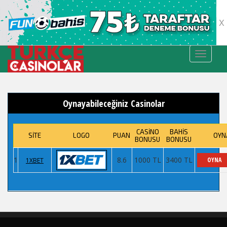
X
TOGGLE
Oynayabileceğiniz Casinolar
CASİNO
BAHİS
SİTE
LOGO
PUAN
OYN
BONUSU
BONUSU
1
8.6
1000 TL
3400 TL
OYNA
1XBET