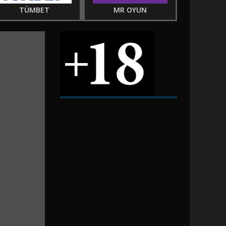
TÜMBET
MR OYUN
1X