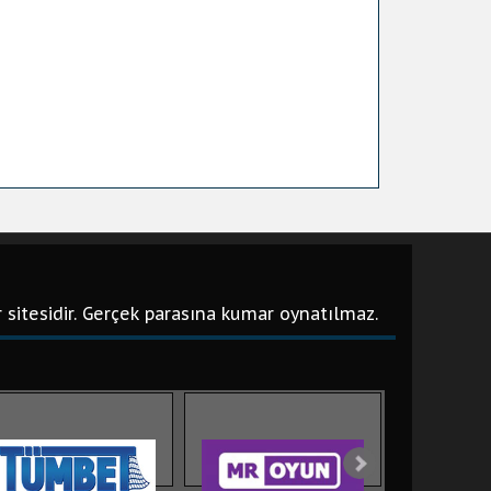
 sitesidir. Gerçek parasına kumar oynatılmaz.