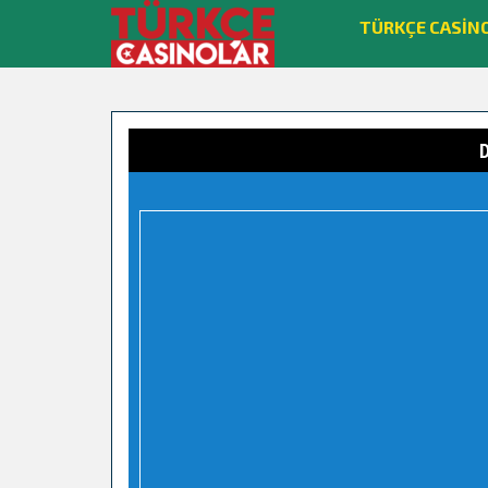
TÜRKÇE CASIN