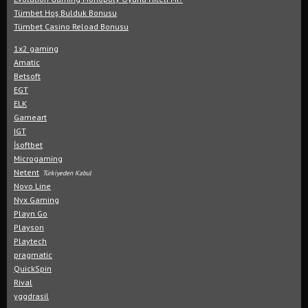
Tümbet Hoş Bulduk Bonusu
Tümbet Casino Reload Bonusu
1x2 gaming
Amatic
Betsoft
EGT
ELK
Gameart
IGT
İsoftbet
Microgaming
Netent
Türkiyeden Kabul
Novo Line
Nyx Gaming
Playn Go
Playson
Playtech
pragmatic
QuickSpin
Rival
yggdrasil