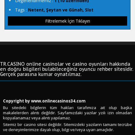
Değerlendirmemiz :
1 (10 üzerinden)
Tags :
Netent
,
Şeytan ve Günah
,
Slot
Filtrelemek İçin Tıklayın
TR.CASINO online casinolar ve casino oyunları hakkında
en doğru bilgileri bulabileceğiniz oyuncu rehber sitesidir.
Gerçek parasına kumar oynatılmaz.
Copyright by www.onlinecasinos34.com
Bu sitedeki bilgilerin tüm hakları tarafımıza ait olup başka
makalelerden alıntı değildir. Sayfamızdaki yazılar yzılı izin olmadan
kopyalanamaz veya alıntı yapılamaz.
Sitemiz bir casino sitesi değildir. Sitemizdeki yazıların tamamı tecrübe
ve deneyimlerimize dayalı olup, bilgi ve/veya uyarı amaçlıdır.