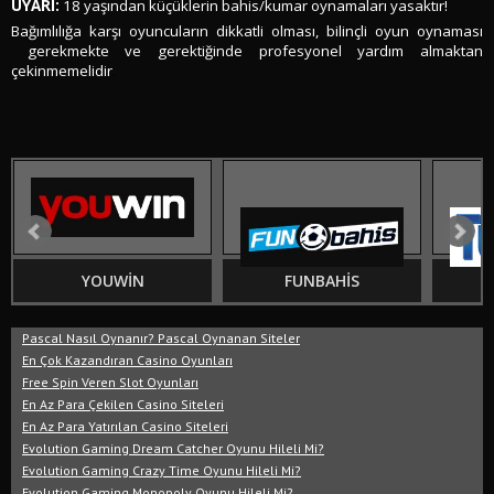
UYARI:
18 yaşından küçüklerin bahis/kumar oynamaları yasaktır!
Bağımlılığa karşı oyuncuların dikkatli olması, bilinçli oyun oynaması
gerekmekte ve gerektiğinde profesyonel yardım almaktan
çekinmemelidir
.
YOUWIN
FUNBAHIS
Pascal Nasıl Oynanır? Pascal Oynanan Siteler
En Çok Kazandıran Casino Oyunları
Free Spin Veren Slot Oyunları
En Az Para Çekilen Casino Siteleri
En Az Para Yatırılan Casino Siteleri
Evolution Gaming Dream Catcher Oyunu Hileli Mi?
Evolution Gaming Crazy Time Oyunu Hileli Mi?
Evolution Gaming Monopoly Oyunu Hileli Mi?