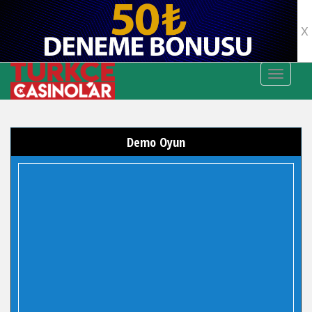
X
TOGGLE
Demo Oyun