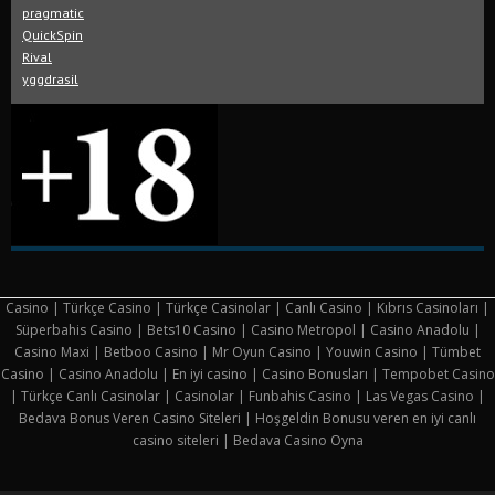
pragmatic
QuickSpin
Rival
yggdrasil
Casino | Türkçe Casino | Türkçe Casinolar | Canlı Casino | Kıbrıs Casinoları |
Süperbahis Casino | Bets10 Casino | Casino Metropol | Casino Anadolu |
Casino Maxi | Betboo Casino | Mr Oyun Casino | Youwin Casino | Tümbet
Casino | Casino Anadolu | En iyi casino | Casino Bonusları | Tempobet Casino
| Türkçe Canlı Casinolar | Casinolar | Funbahis Casino | Las Vegas Casino |
Bedava Bonus Veren Casino Siteleri | Hoşgeldin Bonusu veren en iyi canlı
casino siteleri | Bedava Casino Oyna