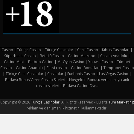
Casino | Türkçe Casino | Türkçe Casinolar | Canlı Casino | Kıbrıs Casinoları |
Süperbahis Casino | Bets10 Casino | Casino Metropol | Casino Anadolu |
Casino Maxi | Betboo Casino | Mr Oyun Casino | Youwin Casino | Tümbet
Casino | Casino Anadolu | En iyi casino | Casino Bonusları | Tempobet Casino
| Türkçe Canlı Casinolar | Casinolar | Funbahis Casino | Las Vegas Casino |
Bedava Bonus Veren Casino Siteleri | Hoşgeldin Bonusu veren en iyi canlı
casino siteleri | Bedava Casino Oyna
Copyright © 2026
Türkçe Casinolar
, All Rights Reserved - Bu site
Tum Marketing
reklam ve danışmanlık hizmetini kullanmaktadır.