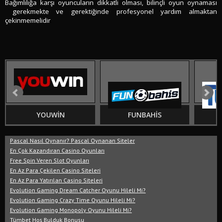
Bağımlılığa karşı oyuncuların dikkatli olması, bilinçli oyun oynaması
gerekmekte ve gerektiğinde profesyonel yardım almaktan
çekinmemelidir
.
YOUWIN
FUNBAHIS
Pascal Nasıl Oynanır? Pascal Oynanan Siteler
En Çok Kazandıran Casino Oyunları
Free Spin Veren Slot Oyunları
En Az Para Çekilen Casino Siteleri
En Az Para Yatırılan Casino Siteleri
Evolution Gaming Dream Catcher Oyunu Hileli Mi?
Evolution Gaming Crazy Time Oyunu Hileli Mi?
Evolution Gaming Monopoly Oyunu Hileli Mi?
Tümbet Hoş Bulduk Bonusu