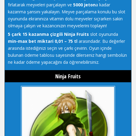
fırlatarak meyveleri parçalayın ve
5000 jeton
a kadar
kazanma şansını yakalayın. Meyve parçalama konulu bu slot
oyununda ekranınıza vitamin dolu meyveler sıçrarken sakin
olmaya çalışın ve kazancınızın meyvelerini toplayın!
5 çark 15 kazanma çizgili Ninja Fruits
slot oyununda
min-max bet miktari 0,01 – 75 tl
arasındadır. Bu değerler
arasında istediğinizi seçin ve çarkı çevirin. Oyun içinde
bulunan ödeme tablosu sayesinde dilerseniz hangi sembolün
ne kadar ödeme yapacağını da öğrenebilirsiniz.
Ninja Fruits