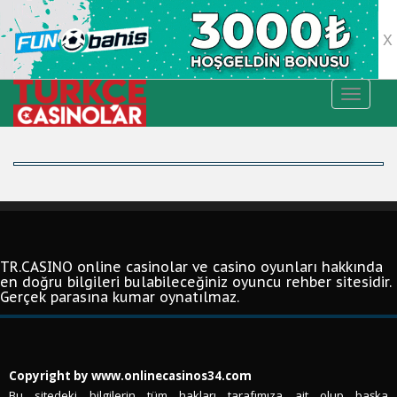
X
TOGGLE
TR.CASINO online casinolar ve casino oyunları hakkında
en doğru bilgileri bulabileceğiniz oyuncu rehber sitesidir.
Gerçek parasına kumar oynatılmaz.
Copyright by www.onlinecasinos34.com
Bu sitedeki bilgilerin tüm hakları tarafımıza ait olup başka