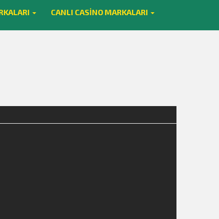
RKALARI
CANLI CASINO MARKALARI