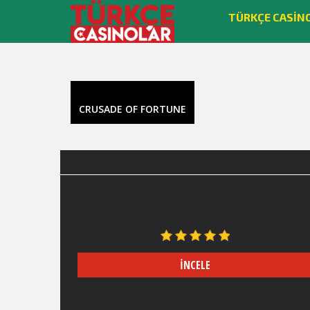
TÜRKÇE CASIN
CRUSADE OF FORTUNE
İNCELE