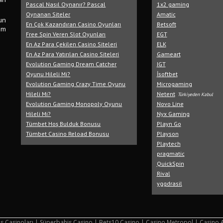
Pascal Nasıl Oynanır? Pascal
1x2 gaming
Oynanan Siteler
Amatic
yun
En Çok Kazandıran Casino Oyunları
Betsoft
ım
Free Spin Veren Slot Oyunları
EGT
En Az Para Çekilen Casino Siteleri
ELK
En Az Para Yatırılan Casino Siteleri
Gameart
Evolution Gaming Dream Catcher
IGT
Oyunu Hileli Mi?
İsoftbet
Evolution Gaming Crazy Time Oyunu
Microgaming
Hileli Mi?
Netent
Türkiyeden Kabul
Evolution Gaming Monopoly Oyunu
Novo Line
Hileli Mi?
Nyx Gaming
Tümbet Hoş Bulduk Bonusu
Playn Go
Tümbet Casino Reload Bonusu
Playson
Playtech
pragmatic
QuickSpin
Rival
yggdrasil
brıs Casinoları | Süperbahis Casino | Bets10 Casino | Casino Metropol | Casin