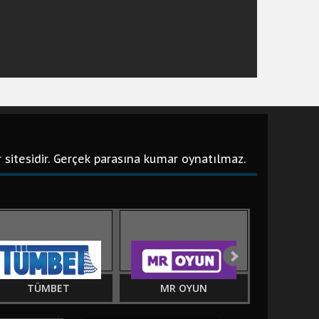
 sitesidir. Gerçek parasına kumar oynatılmaz.
TÜMBET
MR OYUN
1X