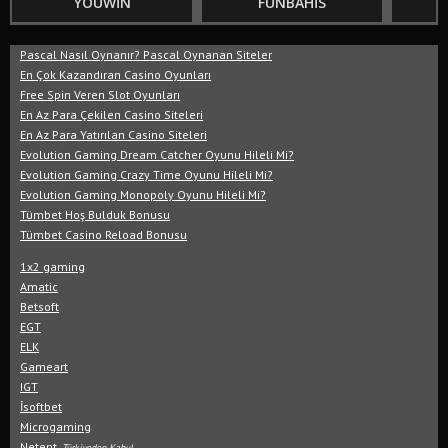
YOUWIN
FUNBAHIS
Pascal Nasıl Oynanır? Pascal Oynanan Siteler
En Çok Kazandıran Casino Oyunları
Free Spin Veren Slot Oyunları
En Az Para Çekilen Casino Siteleri
En Az Para Yatırılan Casino Siteleri
Evolution Gaming Dream Catcher Oyunu Hileli Mi?
Evolution Gaming Crazy Time Oyunu Hileli Mi?
Evolution Gaming Monopoly Oyunu Hileli Mi?
Tümbet Hoş Bulduk Bonusu
Tümbet Casino Reload Bonusu
1x2 gaming
Amatic
Betsoft
EGT
ELK
Gameart
IGT
İsoftbet
Microgaming
Netent
Türkiyeden Kabul