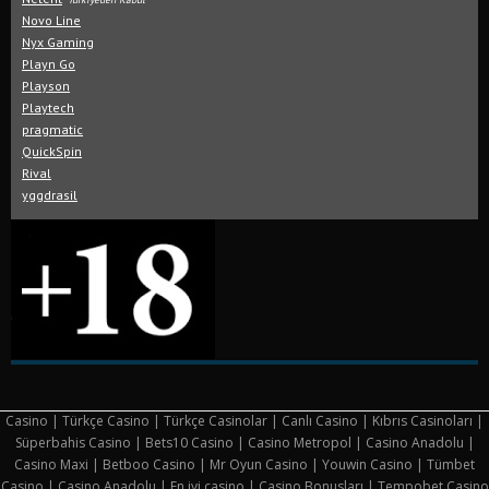
Novo Line
Nyx Gaming
Playn Go
Playson
Playtech
pragmatic
QuickSpin
Rival
yggdrasil
Casino | Türkçe Casino | Türkçe Casinolar | Canlı Casino | Kıbrıs Casinoları |
Süperbahis Casino | Bets10 Casino | Casino Metropol | Casino Anadolu |
Casino Maxi | Betboo Casino | Mr Oyun Casino | Youwin Casino | Tümbet
Casino | Casino Anadolu | En iyi casino | Casino Bonusları | Tempobet Casino