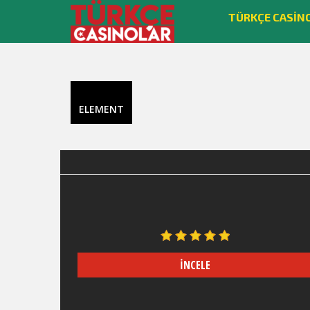
TÜRKÇE CASIN
ELEMENT
İNCELE