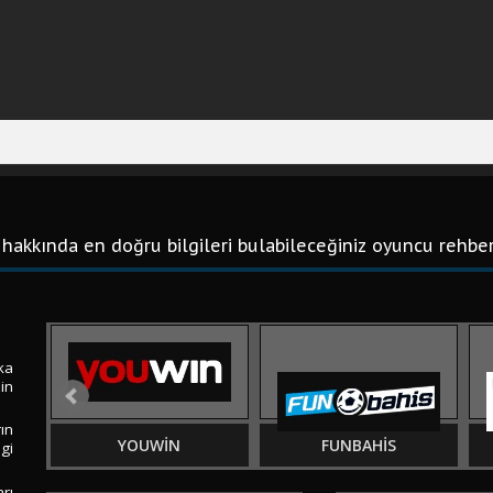
hakkında en doğru bilgileri bulabileceğiniz oyuncu rehber
şka
zin
ın
YOUWIN
FUNBAHIS
gi
rı