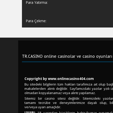
Para Yatırma:
Para Çekme:
TR.CASINO online casinolar ve casino oyunları 
Copyright by www.onlinecasino404.com
Bu sitedeki bilgilerin tüm hakları tarafımıza ait olup ba
makalelerden alıntı değildir. Sayfamızdaki yazılar yzılı i
olmadan kopyalanamaz veya alıntı yapılamaz.
Sitemiz bir casino sitesi değildir. Sitemizdeki yazılar
ÜMBET
MR OYUN
1XBET
tamamı tecrübe ve deneyimlerimize dayalı olup, bil
ve/veya uyarı amaçlıdır.
UYARI:
18 yaşından küçüklerin bahis/kumar oynamala