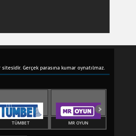
 sitesidir. Gerçek parasına kumar oynatılmaz.
TÜMBET
MR OYUN
1X