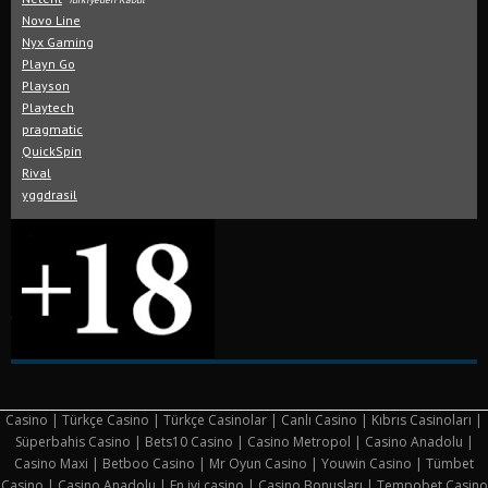
Novo Line
Nyx Gaming
Playn Go
Playson
Playtech
pragmatic
QuickSpin
Rival
yggdrasil
Casino | Türkçe Casino | Türkçe Casinolar | Canlı Casino | Kıbrıs Casinoları |
Süperbahis Casino | Bets10 Casino | Casino Metropol | Casino Anadolu |
Casino Maxi | Betboo Casino | Mr Oyun Casino | Youwin Casino | Tümbet
Casino | Casino Anadolu | En iyi casino | Casino Bonusları | Tempobet Casino