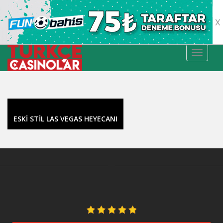
X
TOGGLE
ESKI STIL LAS VEGAS HEYECANI