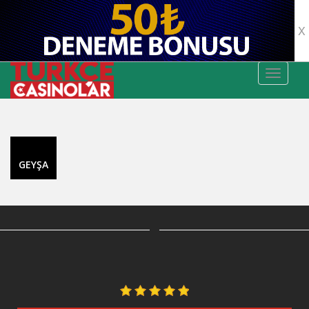
X
TOGGLE
GEYŞA