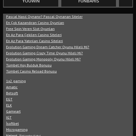
YOUWIN
FUNBAHIS
Pascal Nasıl Oynanır? Pascal Oynanan Siteler
En Çok Kazandıran Casino Oyunları
Free Spin Veren Slot Oyunları
En Az Para Çekilen Casino Siteleri
En Az Para Yatırılan Casino Siteleri
Evolution Gaming Dream Catcher Oyunu Hileli Mi?
Evolution Gaming Crazy Time Oyunu Hileli Mi?
Evolution Gaming Monopoly Oyunu Hileli Mi?
Tümbet Hoş Bulduk Bonusu
Tümbet Casino Reload Bonusu
1x2 gaming
Amatic
Betsoft
EGT
ELK
Gameart
IGT
İsoftbet
Microgaming
Netent
Türkiyeden Kabul