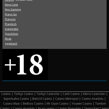
Novo Line
Nyx Gaming
Playn Go
Playson
Playtech
pragmatic
QuickSpin
Rival
yggdrasil
Casino | Türkçe Casino | Türkçe Casinolar | Canlı Casino | Kıbrıs Casinoları |
Süperbahis Casino | Bets10 Casino | Casino Metropol | Casino Anadolu |
Casino Maxi | Betboo Casino | Mr Oyun Casino | Youwin Casino | Tümbet
Casino | Casino Anadolu | En iyi casino | Casino Bonusları | Tempobet Casino