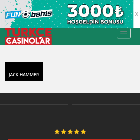
X
TOGGLE
JACK HAMMER