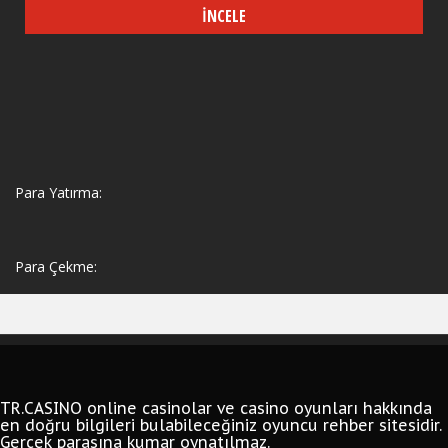
İNCELE
Para Yatırma:
Para Çekme:
TR.CASINO online casinolar ve casino oyunları hakkında
en doğru bilgileri bulabileceğiniz oyuncu rehber sitesidir.
Gerçek parasına kumar oynatılmaz.