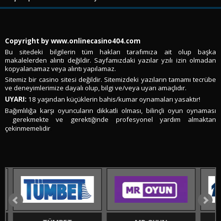
Copyright by www.onlinecasino404.com
Bu sitedeki bilgilerin tüm hakları tarafımıza ait olup başka
makalelerden alıntı değildir. Sayfamızdaki yazılar yzılı izin olmadan
kopyalanamaz veya alıntı yapılamaz.
Sitemiz bir casino sitesi değildir. Sitemizdeki yazıların tamamı tecrübe
ve deneyimlerimize dayalı olup, bilgi ve/veya uyarı amaçlıdır.
UYARI:
18 yaşından küçüklerin bahis/kumar oynamaları yasaktır!
Bağımlılığa karşı oyuncuların dikkatli olması, bilinçli oyun oynaması
gerekmekte ve gerektiğinde profesyonel yardım almaktan
çekinmemelidir
.