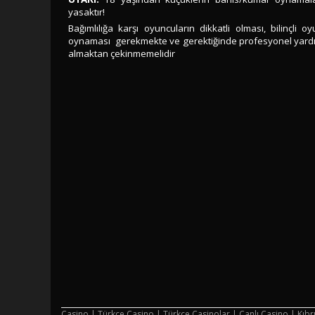
yasaktır!
Bağımlılığa karşı oyuncuların dikkatli olması, bilinçli o
oynaması gerekmekte ve gerektiğinde profesyonel yard
almaktan çekinmemelidir
.
Casino | Türkçe Casino | Türkçe Casinolar | Canlı Casino | Kı