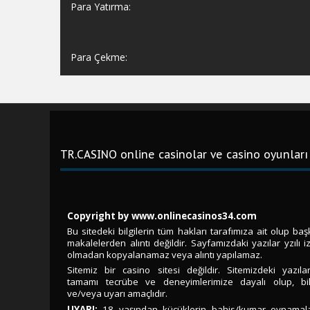
Para Yatırma:
Para Çekme:
TR.CASINO online casinolar ve casino oyunları 
Copyright by www.onlinecasinos34.com
Bu sitedeki bilgilerin tüm hakları tarafımıza ait olup ba
makalelerden alıntı değildir. Sayfamızdaki yazılar yzılı i
olmadan kopyalanamaz veya alıntı yapılamaz.
Sitemiz bir casino sitesi değildir. Sitemizdeki yazılar
ÜMBET
MR OYUN
1XBET
tamamı tecrübe ve deneyimlerimize dayalı olup, bil
ve/veya uyarı amaçlıdır.
UYARI:
18 yaşından küçüklerin bahis/kumar oynamala