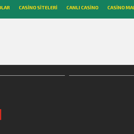
OLAR
CASINO SITELERI
CANLI CASINO
CASINO MA