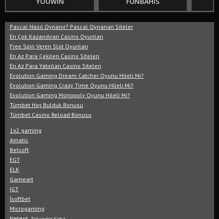
YOUWIN
FUNBAHIS
Pascal Nasıl Oynanır? Pascal Oynanan Siteler
En Çok Kazandıran Casino Oyunları
Free Spin Veren Slot Oyunları
En Az Para Çekilen Casino Siteleri
En Az Para Yatırılan Casino Siteleri
Evolution Gaming Dream Catcher Oyunu Hileli Mi?
Evolution Gaming Crazy Time Oyunu Hileli Mi?
Evolution Gaming Monopoly Oyunu Hileli Mi?
Tümbet Hoş Bulduk Bonusu
Tümbet Casino Reload Bonusu
1x2 gaming
Amatic
Betsoft
EGT
ELK
Gameart
IGT
İsoftbet
Microgaming
Netent
Türkiyeden Kabul