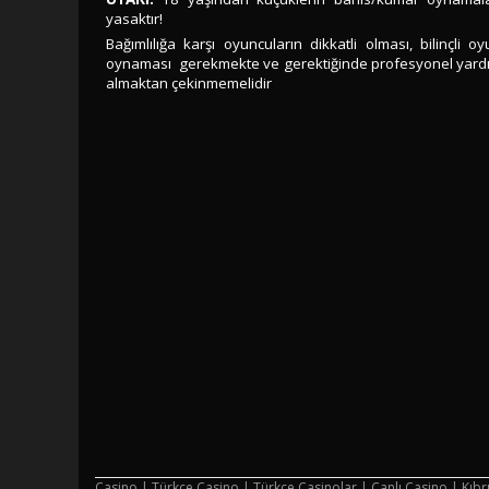
yasaktır!
Bağımlılığa karşı oyuncuların dikkatli olması, bilinçli o
oynaması gerekmekte ve gerektiğinde profesyonel yard
almaktan çekinmemelidir
.
Casino | Türkçe Casino | Türkçe Casinolar | Canlı Casino | Kı