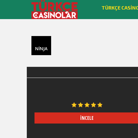
TÜRKÇE CASIN
NINJA
İNCELE