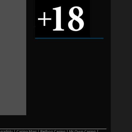
o Anadolu | Casino Maxi | Betboo Casino | Mr Oyun Casino |