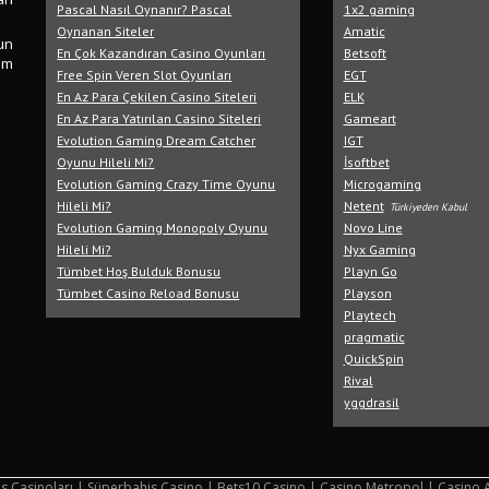
Pascal Nasıl Oynanır? Pascal
1x2 gaming
Oynanan Siteler
Amatic
yun
En Çok Kazandıran Casino Oyunları
Betsoft
ım
Free Spin Veren Slot Oyunları
EGT
En Az Para Çekilen Casino Siteleri
ELK
En Az Para Yatırılan Casino Siteleri
Gameart
Evolution Gaming Dream Catcher
IGT
Oyunu Hileli Mi?
İsoftbet
Evolution Gaming Crazy Time Oyunu
Microgaming
Hileli Mi?
Netent
Türkiyeden Kabul
Evolution Gaming Monopoly Oyunu
Novo Line
Hileli Mi?
Nyx Gaming
Tümbet Hoş Bulduk Bonusu
Playn Go
Tümbet Casino Reload Bonusu
Playson
Playtech
pragmatic
QuickSpin
Rival
yggdrasil
brıs Casinoları | Süperbahis Casino | Bets10 Casino | Casino Metropol | Casin