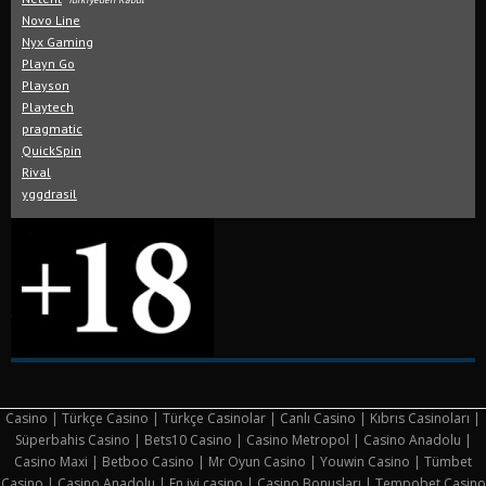
Novo Line
Nyx Gaming
Playn Go
Playson
Playtech
pragmatic
QuickSpin
Rival
yggdrasil
Casino | Türkçe Casino | Türkçe Casinolar | Canlı Casino | Kıbrıs Casinoları |
Süperbahis Casino | Bets10 Casino | Casino Metropol | Casino Anadolu |
Casino Maxi | Betboo Casino | Mr Oyun Casino | Youwin Casino | Tümbet
Casino | Casino Anadolu | En iyi casino | Casino Bonusları | Tempobet Casino