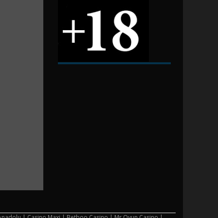
o Anadolu | Casino Maxi | Betboo Casino | Mr Oyun Casino |