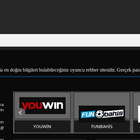
en doğru bilgileri bulabileceğiniz oyuncu rehber sitesidir. Gerçek pa
şka
zin
ın
YOUWIN
FUNBAHIS
gi
rı