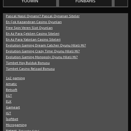
YOUWIN
FUNBAHIS
Pascal Nasıl Oynanır? Pascal Oynanan Siteler
En Çok Kazandıran Casino Oyunları
Free Spin Veren Slot Oyunları
En Az Para Çekilen Casino Siteleri
En Az Para Yatırılan Casino Siteleri
Evolution Gaming Dream Catcher Oyunu Hileli Mi?
Evolution Gaming Crazy Time Oyunu Hileli Mi?
Evolution Gaming Monopoly Oyunu Hileli Mi?
Tümbet Hoş Bulduk Bonusu
Tümbet Casino Reload Bonusu
1x2 gaming
Amatic
Betsoft
EGT
ELK
Gameart
IGT
İsoftbet
Microgaming
Netent
Türkiyeden Kabul