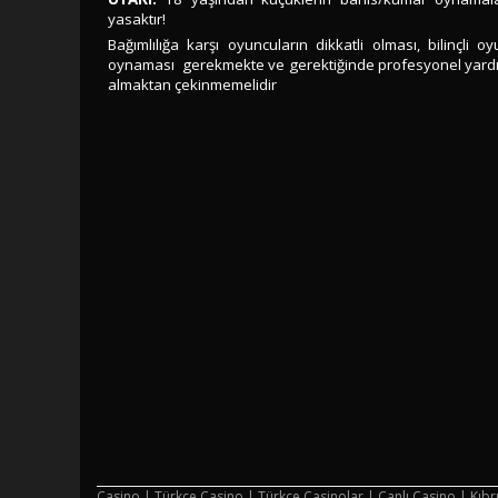
yasaktır!
Bağımlılığa karşı oyuncuların dikkatli olması, bilinçli o
oynaması gerekmekte ve gerektiğinde profesyonel yard
almaktan çekinmemelidir
.
Casino | Türkçe Casino | Türkçe Casinolar | Canlı Casino | Kı