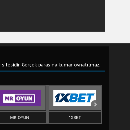
 sitesidir. Gerçek parasına kumar oynatılmaz.
MR OYUN
1XBET
YOU