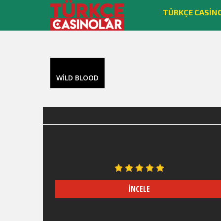
TÜRKÇE CASIN
WILD BLOOD
İNCELE