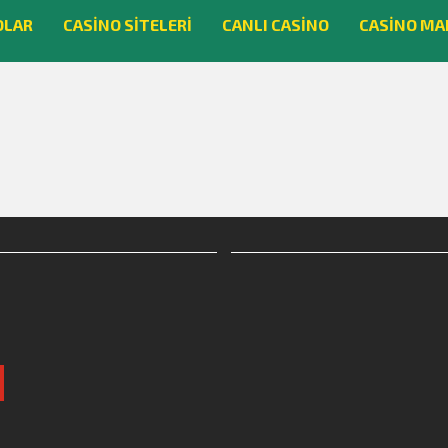
OLAR
CASINO SITELERI
CANLI CASINO
CASINO MA