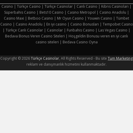
Casino | Türkçe Casino | Türkçe Casinolar | Canlı Casino | Kıbrıs Casinoları |
Süperbahis Casino | Bets10 Casino | Casino Metropol | Casino Anadolu |
Casino Maxi | Betboo Casino | Mr Oyun Casino | Youwin Casino | Tümbet
Casino | Casino Anadolu | En iyi casino | Casino Bonusları | Tempobet Casino
| Türkçe Canlı Casinolar | Casinolar | Funbahis Casino | Las Vegas Casino |
Bedava Bonus Veren Casino Siteleri | Hoşgeldin Bonusu veren en iyi canlı
casino siteleri | Bedava Casino Oyna
Copyright © 2026
Türkçe Casinolar
, All Rights Reserved - Bu site
Tum Marketing
reklam ve danışmanlık hizmetini kullanmaktadır.