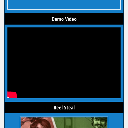
Demo Video
Reel Steal