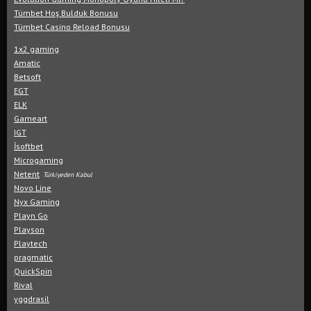
Tümbet Hoş Bulduk Bonusu
Tümbet Casino Reload Bonusu
1x2 gaming
Amatic
Betsoft
EGT
ELK
Gameart
IGT
İsoftbet
Microgaming
Netent
Türkiyeden Kabul
Novo Line
Nyx Gaming
Playn Go
Playson
Playtech
pragmatic
QuickSpin
Rival
yggdrasil