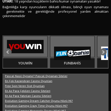
UYARI:
18 yaşından küçüklerin bahis/kumar oynamaları yasaktır!
Bağımlılığa karşı oyuncuların dikkatli olması, bilinçli oyun oynaması
gerekmekte ve gerektiğinde profesyonel yardım almaktan
çekinmemelidir
.
YOUWIN
FUNBAHIS
Pascal Nasıl Oynanır? Pascal Oynanan Siteler
En Çok Kazandıran Casino Oyunları
Free Spin Veren Slot Oyunları
En Az Para Çekilen Casino Siteleri
En Az Para Yatırılan Casino Siteleri
Evolution Gaming Dream Catcher Oyunu Hileli Mi?
Evolution Gaming Crazy Time Oyunu Hileli Mi?
Evolution Gaming Monopoly Oyunu Hileli Mi?