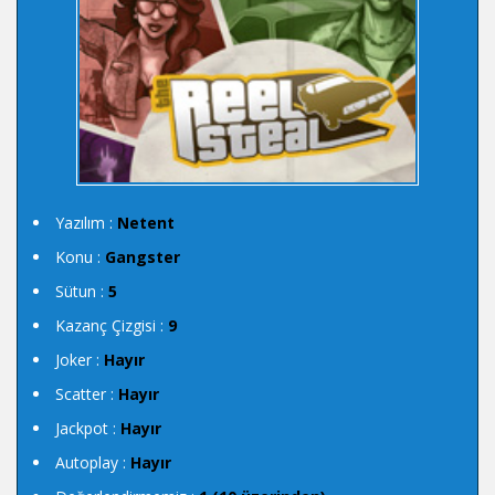
Yazılım :
Netent
Konu :
Gangster
Sütun :
5
Kazanç Çizgisi :
9
Joker :
Hayır
Scatter :
Hayır
Jackpot :
Hayır
Autoplay :
Hayır