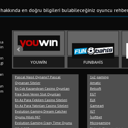
hakkında en doğru bilgileri bulabileceğiniz oyuncu rehber
şka
zin
ın
YOUWIN
FUNBAHIS
gi
rı
Pascal Nasıl Oynanır? Pascal
1x2 gaming
Oynanan Siteler
Amatic
yun
En Çok Kazandıran Casino Oyunları
Betsoft
ım
Free Spin Veren Slot Oyunları
EGT
En Az Para Çekilen Casino Siteleri
ELK
En Az Para Yatırılan Casino Siteleri
Gameart
Evolution Gaming Dream Catcher
IGT
Oyunu Hileli Mi?
İsoftbet
Evolution Gaming Crazy Time Oyunu
Microgaming