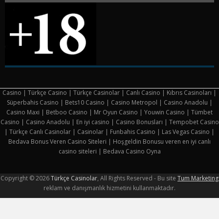
Casino | Türkçe Casino | Türkçe Casinolar | Canlı Casino | Kıbrıs Casinoları |
Süperbahis Casino | Bets10 Casino | Casino Metropol | Casino Anadolu |
Casino Maxi | Betboo Casino | Mr Oyun Casino | Youwin Casino | Tümbet
Casino | Casino Anadolu | En iyi casino | Casino Bonusları | Tempobet Casino
| Türkçe Canlı Casinolar | Casinolar | Funbahis Casino | Las Vegas Casino |
Bedava Bonus Veren Casino Siteleri | Hoşgeldin Bonusu veren en iyi canlı
casino siteleri | Bedava Casino Oyna
Copyright © 2026
Türkçe Casinolar
, All Rights Reserved - Bu site
Tum Marketing
reklam ve danışmanlık hizmetini kullanmaktadır.