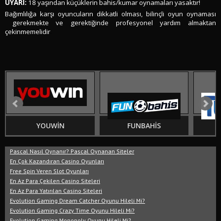
UYARI:
18 yaşından küçüklerin bahis/kumar oynamaları yasaktır!
Bağımlılığa karşı oyuncuların dikkatli olması, bilinçli oyun oynaması
gerekmekte ve gerektiğinde profesyonel yardım almaktan
çekinmemelidir
.
YOUWIN
FUNBAHIS
Pascal Nasıl Oynanır? Pascal Oynanan Siteler
En Çok Kazandıran Casino Oyunları
Free Spin Veren Slot Oyunları
En Az Para Çekilen Casino Siteleri
En Az Para Yatırılan Casino Siteleri
Evolution Gaming Dream Catcher Oyunu Hileli Mi?
Evolution Gaming Crazy Time Oyunu Hileli Mi?
Evolution Gaming Monopoly Oyunu Hileli Mi?