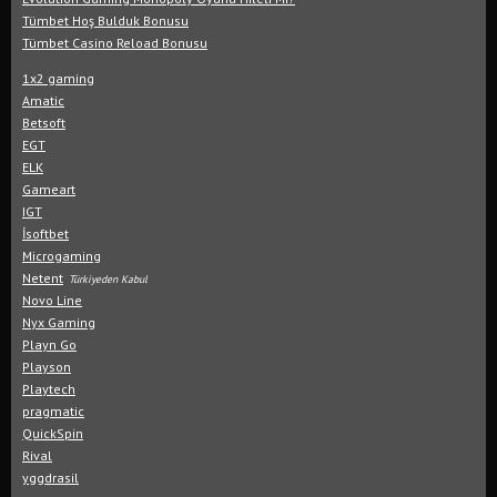
Tümbet Hoş Bulduk Bonusu
Tümbet Casino Reload Bonusu
1x2 gaming
Amatic
Betsoft
EGT
ELK
Gameart
IGT
İsoftbet
Microgaming
Netent
Türkiyeden Kabul
Novo Line
Nyx Gaming
Playn Go
Playson
Playtech
pragmatic
QuickSpin
Rival
yggdrasil