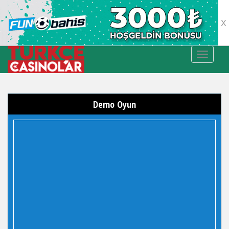
X
TOGGLE
Demo Oyun