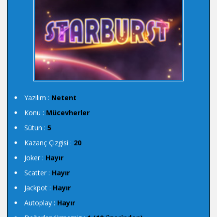
Yazılım :
Netent
Konu :
Mücevherler
Sütun :
5
Kazanç Çizgisi :
20
Joker :
Hayır
Scatter :
Hayır
Jackpot :
Hayır
Autoplay :
Hayır