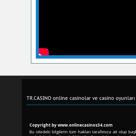
TR.CASINO online casinolar ve casino oyunları 
Copyright by www.onlinecasinos34.com
Bu sitedeki bilgilerin tüm hakları tarafımıza ait olup ba