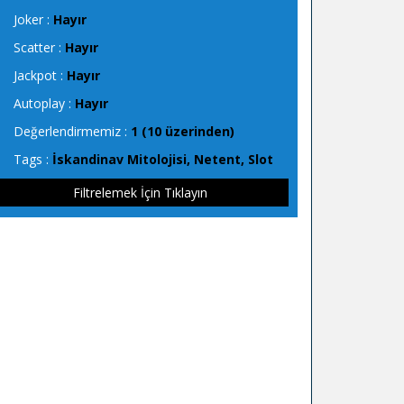
Joker :
Hayır
Scatter :
Hayır
Jackpot :
Hayır
Autoplay :
Hayır
Değerlendirmemiz :
1 (10 üzerinden)
Tags :
İskandinav Mitolojisi
,
Netent
,
Slot
Filtrelemek İçin Tıklayın