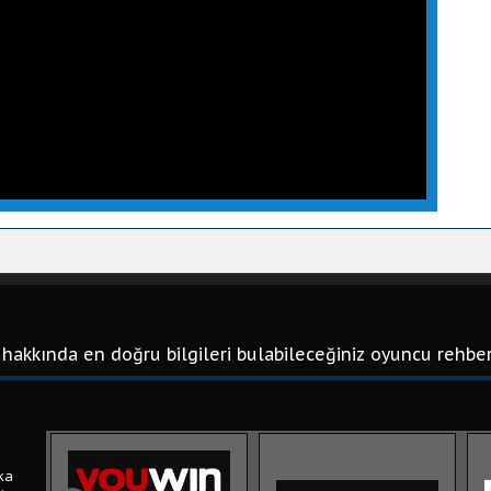
hakkında en doğru bilgileri bulabileceğiniz oyuncu rehber
şka