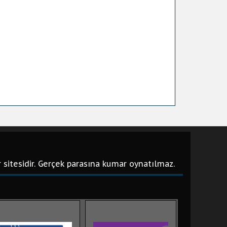
 sitesidir. Gerçek parasına kumar oynatılmaz.