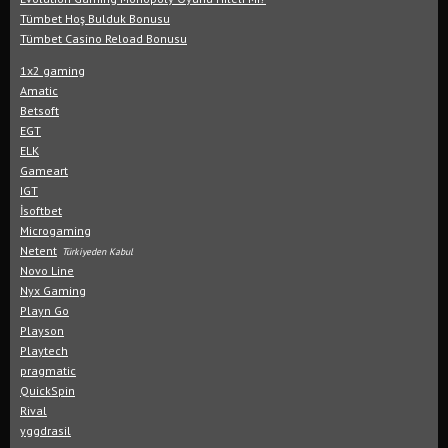
Tümbet Hoş Bulduk Bonusu
Tümbet Casino Reload Bonusu
1x2 gaming
Amatic
Betsoft
EGT
ELK
Gameart
IGT
İsoftbet
Microgaming
Netent
Türkiyeden Kabul
Novo Line
Nyx Gaming
Playn Go
Playson
Playtech
pragmatic
QuickSpin
Rival
yggdrasil