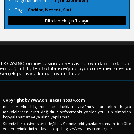
Değerlendirmemiz :
1 (10 üzerinden)
Tags :
Cadılar
,
Netent
,
Slot
Filtrelemek İçin Tıklayın
TR.CASINO online casinolar ve casino oyunları hakkında
en doğru bilgileri bulabileceğiniz oyuncu rehber sitesidir.
Gerçek parasına kumar oynatılmaz.
Copyright by www.onlinecasinos34.com
Bu sitedeki bilgilerin tüm hakları tarafımıza ait olup başka
makalelerden alıntı değildir. Sayfamızdaki yazılar yzılı izin olmadan
kopyalanamaz veya alıntı yapılamaz.
Sitemiz bir casino sitesi değildir. Sitemizdeki yazıların tamamı tecrübe
ve deneyimlerimize dayalı olup, bilgi ve/veya uyarı amaçlıdır.