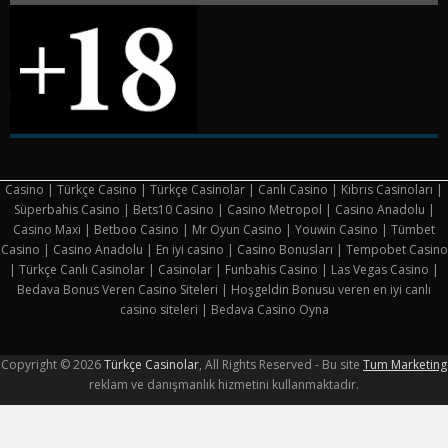
Casino | Türkçe Casino | Türkçe Casinolar | Canlı Casino | Kıbrıs Casinoları |
Süperbahis Casino | Bets10 Casino | Casino Metropol | Casino Anadolu |
Casino Maxi | Betboo Casino | Mr Oyun Casino | Youwin Casino | Tümbet
Casino | Casino Anadolu | En iyi casino | Casino Bonusları | Tempobet Casino
| Türkçe Canlı Casinolar | Casinolar | Funbahis Casino | Las Vegas Casino |
Bedava Bonus Veren Casino Siteleri | Hoşgeldin Bonusu veren en iyi canlı
casino siteleri | Bedava Casino Oyna
Copyright © 2026
Türkçe Casinolar
, All Rights Reserved - Bu site
Tum Marketing
reklam ve danışmanlık hizmetini kullanmaktadır.