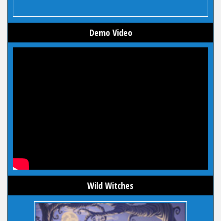
Demo Video
Wild Witches