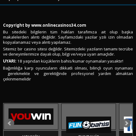
Copyright by www.onlinecasinos34.com
Bu sitedeki bilgilerin tüm hakları tarafımıza ait olup başka
makalelerden alıntı değildir. Sayfamızdaki yazılar yzılı izin olmadan
kopyalanamaz veya alıntı yapılamaz.
Sitemiz bir casino sitesi değildir. Sitemizdeki yazıların tamamı tecrübe
ve deneyimlerimize dayalı olup, bilgi ve/veya uyarı amaçlıdır.
UYARI:
18 yaşından küçüklerin bahis/kumar oynamaları yasaktır!
Bağımlılığa karşı oyuncuların dikkatli olması, bilinçli oyun oynaması
gerekmekte ve gerektiğinde profesyonel yardım almaktan
çekinmemelidir
.