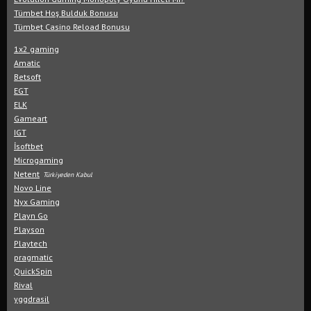
Tümbet Hoş Bulduk Bonusu
Tümbet Casino Reload Bonusu
1x2 gaming
Amatic
Betsoft
EGT
ELK
Gameart
IGT
İsoftbet
Microgaming
Netent
Türkiyeden Kabul
Novo Line
Nyx Gaming
Playn Go
Playson
Playtech
pragmatic
QuickSpin
Rival
yggdrasil