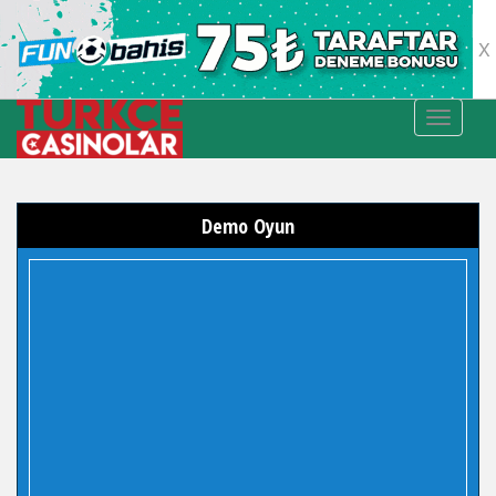
X
TOGGLE
Demo Oyun