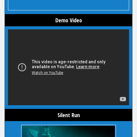
Demo Video
Silent Run