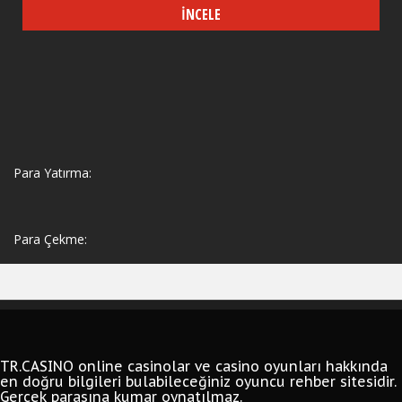
İNCELE
Para Yatırma:
Para Çekme:
TR.CASINO online casinolar ve casino oyunları hakkında
en doğru bilgileri bulabileceğiniz oyuncu rehber sitesidir.
Gerçek parasına kumar oynatılmaz.