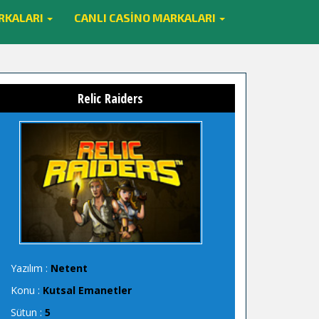
RKALARI
CANLI CASINO MARKALARI
Relic Raiders
Yazılım :
Netent
Konu :
Kutsal Emanetler
Sütun :
5