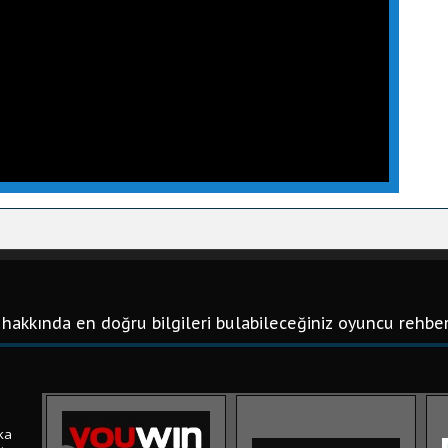
hakkında en doğru bilgileri bulabileceğiniz oyuncu rehber
şka