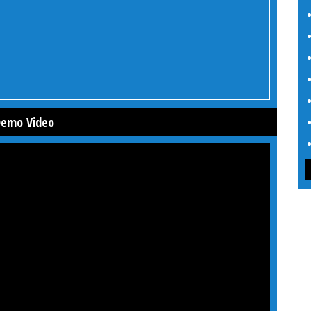
emo Video