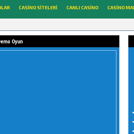
OLAR
CASINO SITELERI
CANLI CASINO
CASINO MA
Demo Oyun