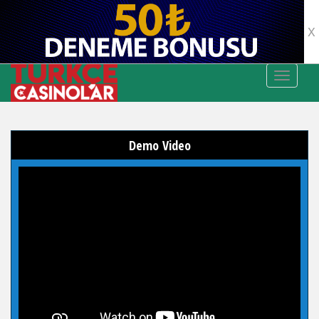
X
TOGGLE
Demo Video