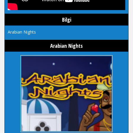
Bilgi
Arabian Nights
Arabian Nights