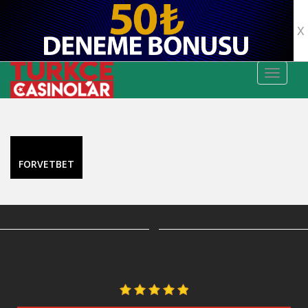
X
TOGGLE
FORVETBET