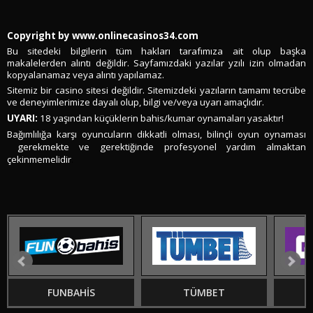
Copyright by www.onlinecasinos34.com
Bu sitedeki bilgilerin tüm hakları tarafımıza ait olup başka
makalelerden alıntı değildir. Sayfamızdaki yazılar yzılı izin olmadan
kopyalanamaz veya alıntı yapılamaz.
Sitemiz bir casino sitesi değildir. Sitemizdeki yazıların tamamı tecrübe
ve deneyimlerimize dayalı olup, bilgi ve/veya uyarı amaçlıdır.
UYARI:
18 yaşından küçüklerin bahis/kumar oynamaları yasaktır!
Bağımlılığa karşı oyuncuların dikkatli olması, bilinçli oyun oynaması
gerekmekte ve gerektiğinde profesyonel yardım almaktan
çekinmemelidir
.
FUNBAHIS
TÜMBET