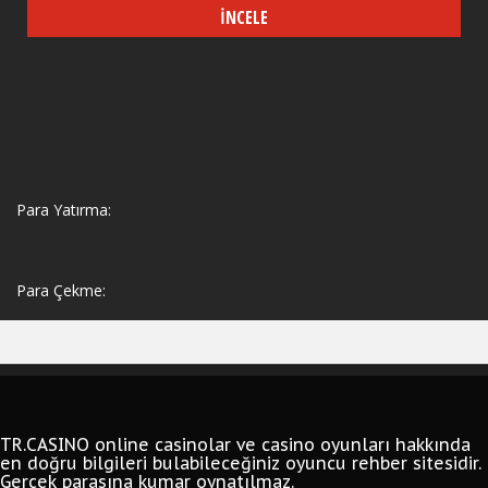
İNCELE
Para Yatırma:
Para Çekme:
TR.CASINO online casinolar ve casino oyunları hakkında
en doğru bilgileri bulabileceğiniz oyuncu rehber sitesidir.
Gerçek parasına kumar oynatılmaz.