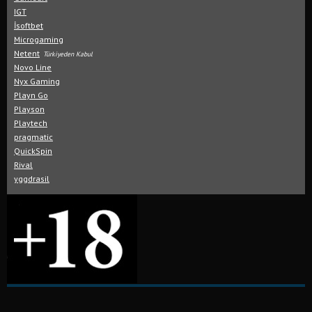
IGT
İsoftbet
Microgaming
Netent
Türkiyeden Kabul
Novo Line
Nyx Gaming
Playn Go
Playson
Playtech
pragmatic
QuickSpin
Rival
yggdrasil