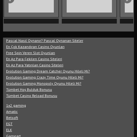
Pascal Nasıl Oynanır? Pascal Oynanan Siteler
En Çok Kazandıran Casino Oyunları
Free Spin Veren Slot Oyunları
En Az Para Çekilen Casino Siteleri
En Az Para Yatırılan Casino Siteleri
Evolution Gaming Dream Catcher Oyunu Hileli Mi?
Evolution Gaming Crazy Time Oyunu Hileli Mi?
Evolution Gaming Monopoly Oyunu Hileli Mi?
Tümbet Hoş Bulduk Bonusu
Tümbet Casino Reload Bonusu
1x2 gaming
Amatic
Betsoft
EGT
ELK
Gameart